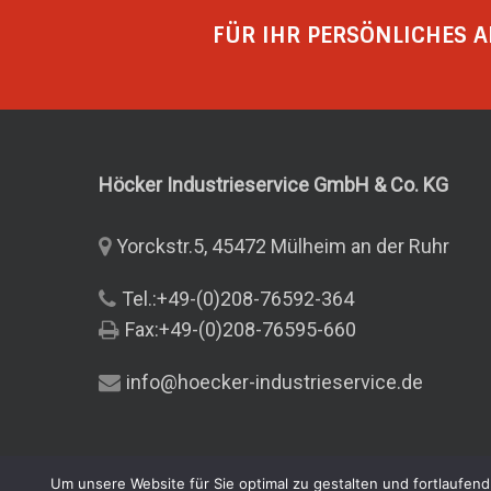
Hinweis:
Schweißungen
Beschrei
FÜR IHR PERSÖNLICHES A
Hinweis: Die Maschinen decken
untersch
Beschreibung:
Datenein
unterschiedliche
Arbeitsb
Dateneingabe über
RFID-Tra
Arbeitsbereiche ab, lassen Sie
sich jetz
RFID-Transponder, manuell,
optional
sich jetzt bei uns über die für
Sie geei
optional Scanner
Systemü
Sie geeignete
Stumpfs
Systemüberwachung
Schweiß
Höcker Industrieservice GmbH & Co.
KG
Stumpfschweißanlage beraten.
Gerne ers
Schweißüberwachungssystem
Rückverf
Gerne erstellen wir Ihnen ein
unverbin
Rückverfolgbarkeit
Datenau
Yorckstr.5, 45472 Mülheim an der Ruhr
unverbindliches Angebot!
Datenausgabe
Arbeitsb
Tel.:+49-(0)208-76592-364
Arbeitsbereich: 630 – 1000mm
Stromve
Fax:+49-(0)208-76595-660
Stromversorgung: 400V
Frequenz
Frequenz: 50 Hz / 3P
Leistung
info@hoecker-industrieservice.de
Leistung: 23,1kW
Gesamtg
Gesamtgewicht: 1397 kg
Reduktio
Reduktions-Einsätze: 630 – 900
1000
Um unsere Website für Sie optimal zu gestalten und fortlaufe