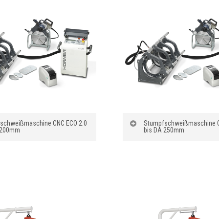
schweißmaschine CNC ECO 2.0
Stumpfschweißmaschine C
 200mm
bis DA 250mm
nung
:
Bezeichnung
:
chweißanlage Hürner
Stumpfschweißanlage
 2.0 bis DA 200mm
CNC ECO 2.0 bis DA 
sche Protokollierung:
Automatische Protokoll
Schweißungen
10.000 Schweißungen