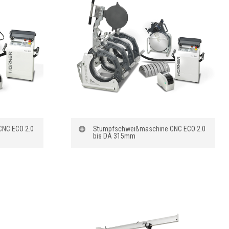
NC ECO 2.0
Stumpfschweißmaschine CNC ECO 2.0
bis DA 315mm
Bezeichnung
:
 Hürner
Stumpfschweißanlage Hürner
250mm
CNC ECO 2.0 bis DA 315mm
ierung:
Automatische Protokollierung:
10.000 Schweißungen