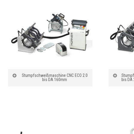
Stumpfschweißmaschine CNC ECO 2.0
Stumpf
bis DA 160mm
bis DA
Bezeichnung
:
Bezeich
Stumpfschweißanlage Hürner
Stumpfs
CNC ECO 2.0 bis DA 160mm
CNC ECO
Automatische Protokollierung:
Automati
10.000 Schweißungen
10.000 