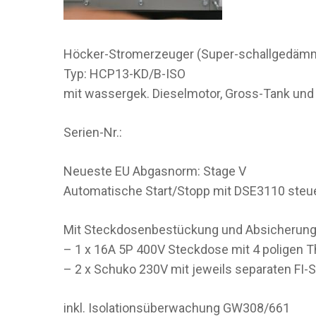
Höcker-Stromerzeuger (Super-schallgedäm
Typ: HCP13-KD/B-ISO
mit wassergek. Dieselmotor, Gross-Tank und 
Serien-Nr.:
Neueste EU Abgasnorm: Stage V
Automatische Start/Stopp mit DSE3110 steue
Mit Steckdosenbestückung und Absicherung 
– 1 x 16A 5P 400V Steckdose mit 4 poligen
– 2 x Schuko 230V mit jeweils separaten FI-
inkl. Isolationsüberwachung GW308/661