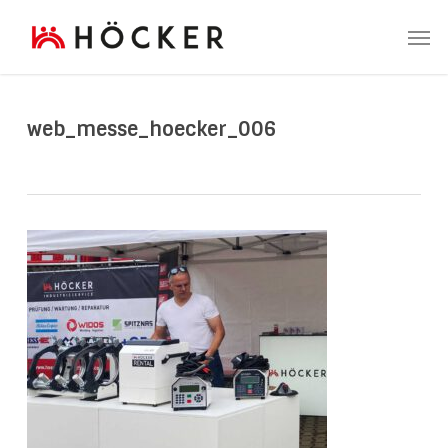
Skip
Men
to
main
content
web_messe_hoecker_006