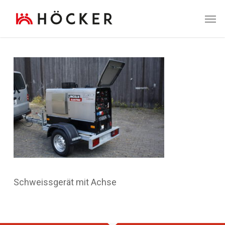
Skip
Men
to
main
content
Schweissgerät mit Achse