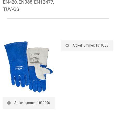
EN420, EN388, EN12477,
TÜV-GS
Artikelnummer: 1010006
Artikelnummer
:
1010006
Bezeichnung
:
Schweißerhandschuhe
MÜLHEIM I SUPER Gr.
10 (VE=60/6St.)
Beschreibung
: Der
Artikelnummer: 1010006
gefütterte
Artikelnummer
:
Schweißerhandschuh!