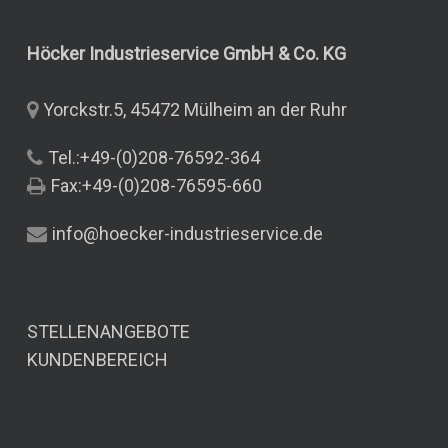
Fingerbeweglichkeit:
Leistungsstufe 5,
Höcker Industrieservice GmbH & Co.
KG
Wasserdampfdurchlässigkeit:
10,4mg/cm²h, pH-
Yorckstr.5, 45472 Mülheim an der Ruhr
Hautneutral CE CAT
II, EN420, EN388,
Tel.:+49-(0)208-76592-364
EN12477, TÜV-GS
Fax:+49-(0)208-76595-660
info@hoecker-industrieservice.de
STELLENANGEBOTE
KUNDENBEREICH