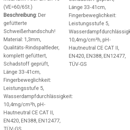
(VE=60/6St.)
Länge 33-41cm,
Beschreibung
: Der
Fingerbeweglichkeit:
gefütterte
Leistungsstufe 5,
Schweißerhandschuh!
Wasserdampfdurchlässigk
Material: 1,3mm,
10,4mg/cm²h, pH-
Qualitäts-Rindspaltleder,
Hautneutral CE CAT II,
komplett gefüttert,
EN420, EN388, EN12477,
Schadstoff geprüft,
TÜV-GS
Länge 33-41cm,
Fingerbeweglichkeit:
Leistungsstufe 5,
Wasserdampfdurchlässigkeit:
10,4mg/cm²h, pH-
Hautneutral CE CAT II,
EN420, EN388, EN12477,
TÜV-GS